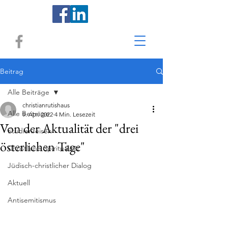
Beitrag
Alle Beiträge
christianrutishaus
Alle Beiträge
9. Apr. 2022
4 Min. Lesezeit
Von der Aktualität der "drei
Studienreisen
österlichen Tage"
Christliche Spiritualität
Jüdisch-christlicher Dialog
Aktuell
Antisemitismus