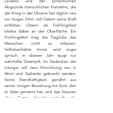
Leidens und der schrecklichen 
Abgründe menschlichen Handelns, die 
der Krieg in der Ukraine fast täglich neu 
vor Augen führt, will Ostern seine Kraft 
entfalten. Ostern als Frühlingsfest 
bliebe dabei an der Oberfläche. Ein 
Frühlingsfest mag die Tragödie des 
Menschen nicht zu erfassen. 
Selbstverliebte Ironie wird sogar 
zynisch. In diesem Jahr taugt nur 
wahrhafte Osterlyrik. Im Gedenken der 
Liturgie, will Jesu Hinrichtung neu in 
Wort und Gebärde gebracht werden. 
Seine Standhaftigkeit, genährt aus 
seiner innigen Beziehung mit Gott, den 
er Vater genannt hat, und das Staunen 
über Gottes Versöhnungskraft, die 
stärker ist als der Tod, brauchen 
Liturgie, damit sie ihre Kraft entfalten 